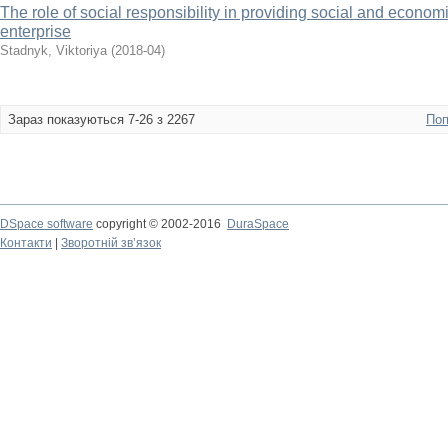
The role of social responsibility in providing social and economic
enterprise
Stadnyk, Viktoriya
(
2018-04
)
Зараз показуються 7-26 з 2267
Поп
DSpace software
copyright © 2002-2016
DuraSpace
Контакти
|
Зворотній зв’язок