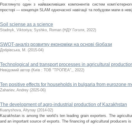
Розглянуто один з найважливіших компонентів систем комп’ютерного
просторі — концепція SLAM одночасної навігації та побудови мапи в нев
Soil sciense as a science
Stadnyk, Viktoriya
;
Syshko, Roman
(
НДУ Гоголя
,
2022
)
SWOT-аналіз розвитку економіки на основі біобази
Добрівська, М.
(
2015-04
)
Technological and transport processes in agricultural productio
Невідомий автор
(
Київ : ТОВ "ТРОПЕА",
,
2022
)
Ten positive effects for households in bulgaria from eurozone
Zahariev, Andrey
(
2025-06
)
The development of agro-industrial production of Kazakhstan
Кuanyshоva, Altynaу
(
2014-02
)
Kazakhstan is among the world’s ten leading grain exporters. The agricultu
and an important source of exports. The financing of agricultural producers is