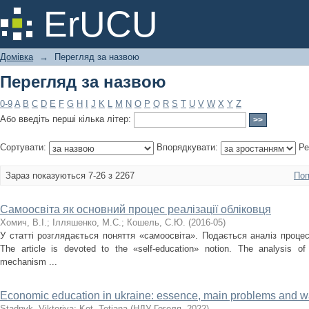
Перегляд за назвою
ErUCU
Домівка
→
Перегляд за назвою
Перегляд за назвою
0-9
A
B
C
D
E
F
G
H
I
J
K
L
M
N
O
P
Q
R
S
T
U
V
W
X
Y
Z
Або введіть перші кілька літер:
Сортувати:
Впорядкувати:
Ре
Зараз показуються 7-26 з 2267
Поп
Cамоосвіта як основний процес реалізації обліковця
Хомич, В.І.
;
Ілляшенко, М.С.
;
Кошель, С.Ю.
(
2016-05
)
У статті розглядається поняття «самоосвіта». Подається аналіз процес
The article is devoted to the «self-education» notion. The analysis o
mechanism ...
Economic education in ukraine: essence, main problems and way
Stadnyk, Viktoriya
;
Kot, Tetiana
(
НДУ Гоголя
,
2022
)