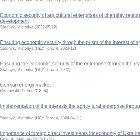
Economic security of agricultural enterprises of chernihiv regio
development
Stadnyk, Victoriya
(
2022-05-12
)
Ensuring economic security throgh the prism of the interest of ag
Stadnyk, Victoriya
(
НДУ Гоголя
,
2024-12
)
Ensuring the economic security of the enterprise through the reali
Stadnyk, Victoriya
(
НДУ Гоголя
,
2022
)
German energy market
Ożarowski, Oleh
(
2018-04
)
Implementation of the interests the agricyltural enterprise throu
Stadnyk, Victoriya
(
НДУ Гоголя
,
2024-04-11
)
Importance of foreign direct investments for economy of Ukrain
Gnatiuk, Maryna
(
2013-01-24
)