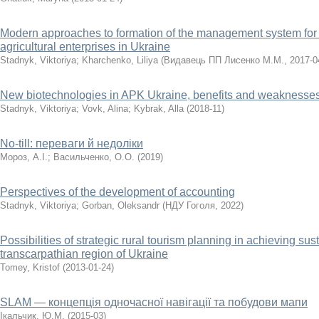
Modern approaches to formation of the management system for 
agricultural enterprises in Ukraine
Stadnyk, Viktoriya
;
Kharchenko, Liliya
(
Видавець ПП Лисенко М.М.
,
2017-0
New biotechnologies in APK Ukraine, benefits and weaknesse
Stadnyk, Viktoriya
;
Vovk, Alina
;
Kybrak, Alla
(
2018-11
)
No-till: переваги й недоліки
Мороз, А.І.
;
Васильченко, О.О.
(
2019
)
Perspectives of the development of accounting
Stadnyk, Viktoriya
;
Gorban, Oleksandr
(
НДУ Гоголя
,
2022
)
Possibilities of strategic rural tourism planning in achieving s
transcarpathian region of Ukraine
Tomey, Kristof
(
2013-01-24
)
SLAM — концепція одночасної навігації та побудови мапи
Ікальчик, Ю.М.
(
2015-03
)