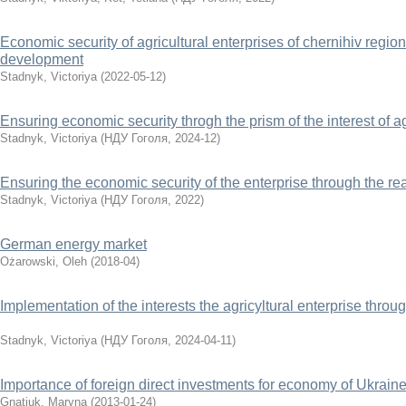
Economic security of agricultural enterprises of chernihiv regio
development
Stadnyk, Victoriya
(
2022-05-12
)
Ensuring economic security throgh the prism of the interest of ag
Stadnyk, Victoriya
(
НДУ Гоголя
,
2024-12
)
Ensuring the economic security of the enterprise through the reali
Stadnyk, Victoriya
(
НДУ Гоголя
,
2022
)
German energy market
Ożarowski, Oleh
(
2018-04
)
Implementation of the interests the agricyltural enterprise throu
Stadnyk, Victoriya
(
НДУ Гоголя
,
2024-04-11
)
Importance of foreign direct investments for economy of Ukrain
Gnatiuk, Maryna
(
2013-01-24
)