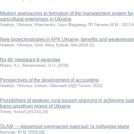
Modern approaches to formation of the management system for 
agricultural enterprises in Ukraine
Stadnyk, Viktoriya
;
Kharchenko, Liliya
(
Видавець ПП Лисенко М.М.
,
2017-0
New biotechnologies in APK Ukraine, benefits and weaknesse
Stadnyk, Viktoriya
;
Vovk, Alina
;
Kybrak, Alla
(
2018-11
)
No-till: переваги й недоліки
Мороз, А.І.
;
Васильченко, О.О.
(
2019
)
Perspectives of the development of accounting
Stadnyk, Viktoriya
;
Gorban, Oleksandr
(
НДУ Гоголя
,
2022
)
Possibilities of strategic rural tourism planning in achieving s
transcarpathian region of Ukraine
Tomey, Kristof
(
2013-01-24
)
SLAM — концепція одночасної навігації та побудови мапи
Ікальчик, Ю.М.
(
2015-03
)