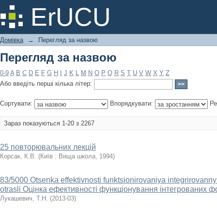
Перегляд за назвою
ErUCU
Домівка
→
Перегляд за назвою
Перегляд за назвою
0-9
A
B
C
D
E
F
G
H
I
J
K
L
M
N
O
P
Q
R
S
T
U
V
W
X
Y
Z
Або введіть перші кілька літер:
Сортувати:
Впорядкувати:
Ре
Зараз показуються 1-20 з 2267
25 повторювальних лекцій
Корсак, К.В.
(
Київ : Вища школа
,
1994
)
83/5000 Otsenka effektivnosti funktsionirovaniya integrirovan
otrasli Оцінка ефективності функціонування інтегрованих ф
Лукашевич, Т.Н.
(
2013-03
)