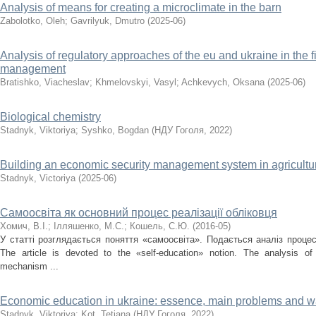
Analysis of means for creating a microclimate in the barn
Zabolotko, Oleh
;
Gavrilyuk, Dmutro
(
2025-06
)
Analysis of regulatory approaches of the eu and ukraine in the f
management
Bratishko, Viacheslav
;
Khmelovskyi, Vasyl
;
Achkevych, Oksana
(
2025-06
)
Biological chemistry
Stadnyk, Viktoriya
;
Syshko, Bogdan
(
НДУ Гоголя
,
2022
)
Building an economic security management system in agricultur
Stadnyk, Victoriya
(
2025-06
)
Cамоосвіта як основний процес реалізації обліковця
Хомич, В.І.
;
Ілляшенко, М.С.
;
Кошель, С.Ю.
(
2016-05
)
У статті розглядається поняття «самоосвіта». Подається аналіз процес
The article is devoted to the «self-education» notion. The analysis o
mechanism ...
Economic education in ukraine: essence, main problems and way
Stadnyk, Viktoriya
;
Kot, Tetiana
(
НДУ Гоголя
,
2022
)