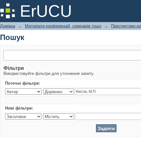
Пошук
ErUCU
Домівка
→
Матеріали конференцій, семінарів тощо
→
Перспективи ро
Пошук
Фільтри
Використовуйте фільтри для уточнення запиту.
Поточні фільтри:
Нові фільтри: