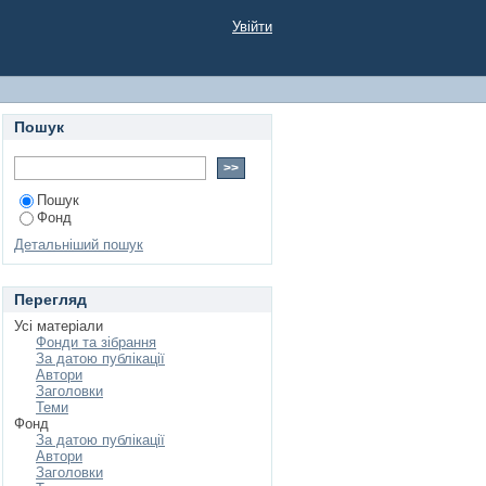
Увійти
Пошук
Пошук
Фонд
Детальніший пошук
Перегляд
Усі матеріали
Фонди та зібрання
За датою публікації
Автори
Заголовки
Теми
Фонд
За датою публікації
Автори
Заголовки