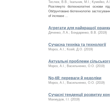
Теслюк, В.В.
;
Ікальчик, М.І.
;
Кумейко, А.
Розглянуто біотехнологічні основи пі
Обґрунтовано біотехнологію застосування
of increase ...
Агрегати для найкращої оранк
Дяченко, Л.А.
;
Бондаренко, В.В.
(
2019
)
Сучасна техніка та технології
Мороз, А.І.
;
Козій, Д.О.
(
2019
)
Актуальні проблеми сільського
Мороз, А.І.
;
Васильченко, О.О.
(
2019
)
No-till: переваги й недоліки
Мороз, А.І.
;
Васильченко, О.О.
(
2019
)
Сучасні тенденції розвитку кон
Махмудов, І.І.
(
2019
)