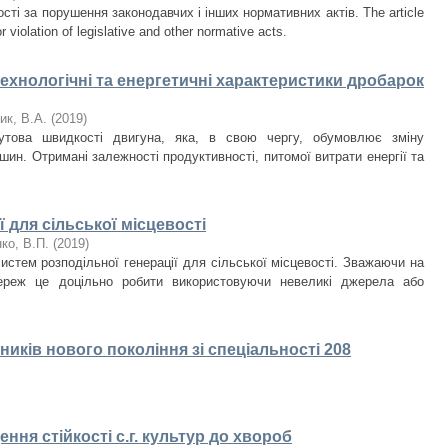
ості за порушення законодавчих і інших нормативних актів. The article
or violation of legislative and other normative acts.
ехнологічні та енергетичні характеристики дробарок
ик, В.А.
(
2019
)
кутова швидкості двигуна, яка, в свою чергу, обумовлює зміну
ин. Отримані залежності продуктивності, питомої витрати енергії та
 для сільської місцевості
ко, В.П.
(
2019
)
систем розподільної генерації для сільської місцевості. Зважаючи на
мереж це доцільно робити використовуючи невеликі джерела або
иків нового покоління зі спеціальності 208
ння стійкості с.г. культур до хвороб