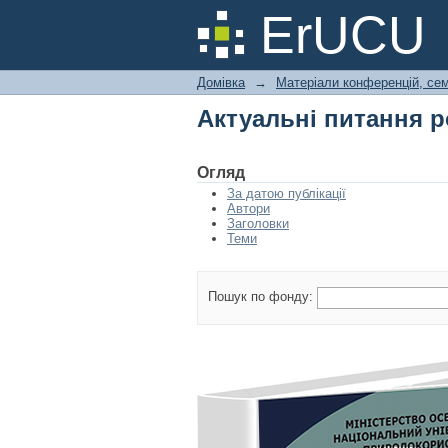
Актуальні питання ро
ErUCU
Домівка
→
Матеріали конференцій, сем
Актуальні питання ро
Огляд
За датою публікації
Автори
Заголовки
Теми
Пошук по фонду: