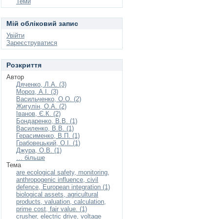
Теми
Мій обліковий запис
Увійти
Зареєструватися
Розкриття
Автор
Дяченко, Л.А. (3)
Мороз, А.І. (3)
Васильченко, О.О. (2)
Жигулін, О.А. (2)
Іванов, Є.К. (2)
Бондаренко, В.В. (1)
Василенко, В.В. (1)
Герасименко, В.П. (1)
Грабовецький, О.І. (1)
Джура, О.В. (1)
… більше
Тема
are ecological safety, monitoring,
anthropogenic influence, civil
defence, European integration (1)
biological assets, agricultural
products, valuation, calculation,
prime cost, fair value. (1)
crusher, electric drive, voltage