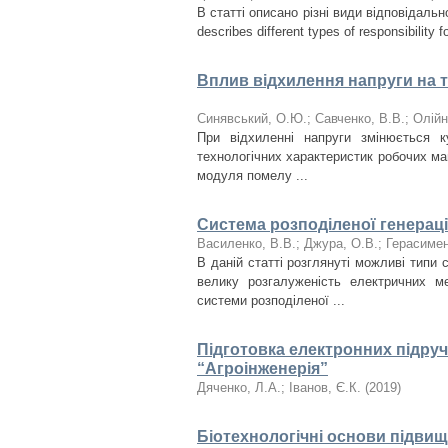
В статті описано різні види відповідальн
describes different types of responsibility f
Вплив відхилення напруги на т
Синявський, О.Ю.
;
Савченко, В.В.
;
Олійн
При відхиленні напруги змінюється 
технологічних характеристик робочих маш
модуля помелу ...
Система розподіленої генерації
Василенко, В.В.
;
Джура, О.В.
;
Герасимен
В даній статті розглянуті можливі типи 
велику розгалуженість електричних 
системи розподіленої ...
Підготовка електронних підручн
“Агроінженерія”
Дяченко, Л.А.
;
Іванов, Є.К.
(
2019
)
Біотехнологічні основи підвище