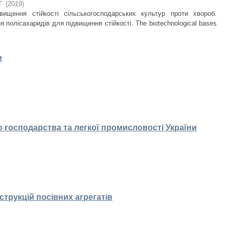
Г.
(
2019
)
двищення стійкості сільськогосподарських культур проти хвороб.
 полісахаридів для підвищення стійкості. The biotechnological bases
и
 господарства та легкої промисловості України
струкцій посівних агрегатів