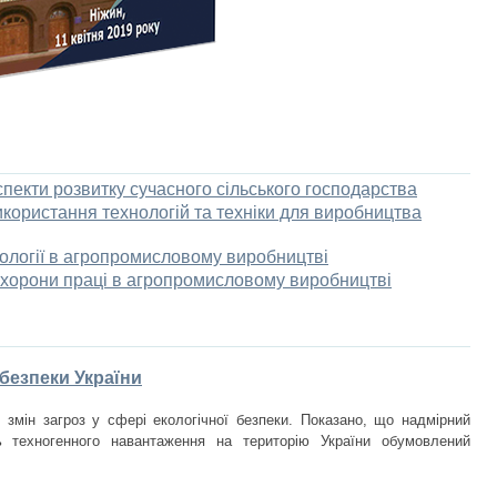
аспекти розвитку сучасного сільського господарства
використання технологій та техніки для виробництва
нології в агропромисловому виробництві
 охорони праці в агропромисловому виробництві
 безпеки України
р змін загроз у сфері екологічної безпеки. Показано, що надмірний
ь техногенного навантаження на територію України обумовлений