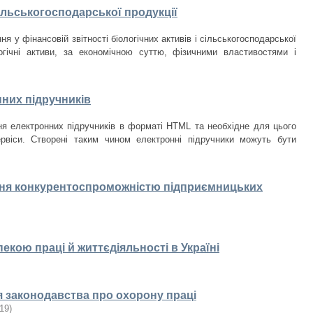
сільськогосподарської продукції
я у фінансовій звітності біологічних активів і сільськогосподарської
логічні активи, за економічною суттю, фізичними властивостями і
нних підручників
ння електронних підручників в форматі HTML та необхідне для цього
ервіси. Створені таким чином електронні підручники можуть бути
іння конкурентоспроможністю підприємницьких
екою праці й життєдіяльності в Україні
я законодавства про охорону праці
19
)