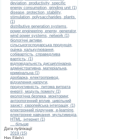
deviation, productivity, specific
energy consumption, grinding unit (1)
disease, protection, stability,
stimulation, polysaccharides, plants.
(1)
distributive generation systems,
power engineering, energy, generator,
wind power systems, network (1)
біологічні активи,
сільськогосподарська продукція,
оцінка, калькулювання,
собівартість, справедлива
вартість; (1)
відповідальність дисциплінарна,
адміністративна, матеріальна,
кримінальна (1)
дробарка, електропривод,
відхилення напруги,
продуктивність, питома витрата
енергії, модуль помелу (1)
екологічна безпека, моніторинг,
антропогенний вплив, цивільний
захист, європейська інтеграція; (1)
електронний підручник, e-learning,
електронне навчання, мультимедіа,
HTML, інтернет (1)
… більше
Дата публікації
2019 (15)
Has File(s)