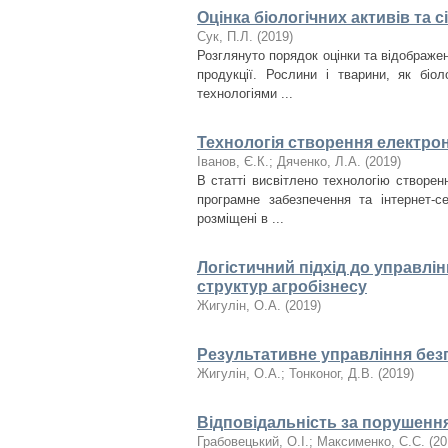
Оцінка біологічних активів та 
Сук, П.Л.
(
2019
)
Розглянуто порядок оцінки та відображенн
продукції. Рослини і тварини, як біо
технологіями ...
Технологія створення електро
Іванов, Є.К.
;
Дяченко, Л.А.
(
2019
)
В статті висвітлено технологію створе
програмне забезпечення та інтернет-с
розміщені в ...
Логістичний підхід до управл
структур агробізнесу
Жигулін, О.А.
(
2019
)
Результативне управління безп
Жигулін, О.А.
;
Тонконог, Д.В.
(
2019
)
Відповідальність за порушенн
Грабовецький, О.І.
;
Максименко, С.С.
(
20