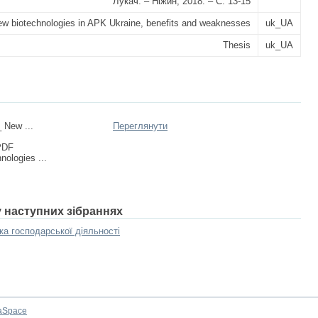
Лукач. – Ніжин, 2018. – С. 13-15
w biotechnologies in APK Ukraine, benefits and weaknesses
uk_UA
Thesis
uk_UA
 New ...
Переглянути
PDF
nologies ...
у наступних зібраннях
а господарської діяльності
aSpace