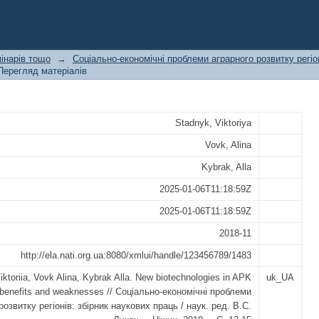
in APK Ukraine, benefits and weakness
інарів тощо
→
Соціально-економічні проблеми аграрного розвитку регіо
Перегляд матеріалів
Stadnyk, Viktoriya
Vovk, Alina
Kybrak, Alla
2025-01-06T11:18:59Z
2025-01-06T11:18:59Z
2018-11
http://ela.nati.org.ua:8080/xmlui/handle/123456789/1483
ktoriia, Vovk Alina, Kybrak Alla. New biotechnologies in APK
uk_UA
 benefits and weaknesses // Соціально-економічні проблеми
розвитку регіонів: збірник наукових праць / наук. ред. В.С.