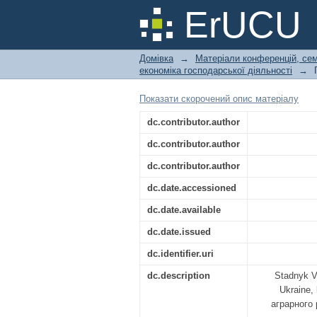
New biotechnologies 
ErUCU
Домівка
→
Матеріали конференцій, сем
економіка господарської діяльності
→
Показати скорочений опис матеріалу
dc.contributor.author
dc.contributor.author
dc.contributor.author
dc.date.accessioned
dc.date.available
dc.date.issued
dc.identifier.uri
dc.description
Stadnyk Vi
Ukraine,
аграрного 