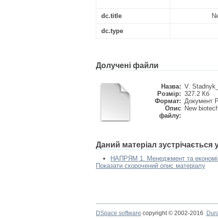
dc.title
Ne
dc.type
Долучені файли
Назва:
V. Stadnyk_
Розмір:
327.2 Кб
Формат:
Документ 
Опис
New biotech
файлу:
Даний матеріал зустрічається 
НАПРЯМ 1. Менеджмент та економік
Показати скорочений опис матеріалу
DSpace software
copyright © 2002-2016
Dur