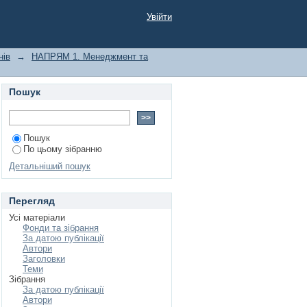
es
Увійти
нів
→
НАПРЯМ 1. Менеджмент та
Пошук
Пошук
По цьому зібранню
Детальніший пошук
Перегляд
Усі матеріали
Фонди та зібрання
За датою публікації
Автори
Заголовки
Теми
Зібрання
За датою публікації
Автори