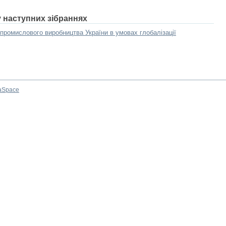
у наступних зібраннях
опромислового виробництва України в умовах глобалізації
aSpace