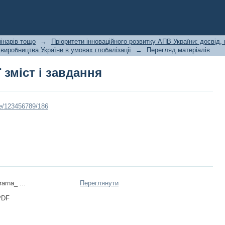
 зміст і завдання
інарів тощо
→
Пріоритети інноваційного розвитку АПВ України: досвід, 
виробництва України в умовах глобалізації
→
Перегляд матеріалів
 зміст і завдання
dle/123456789/186
arna_ ...
Переглянути
PDF