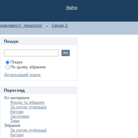
Увійти
можливості, технології
→
Секція 3.
Пошук
Пошук
По цьому зібранню
Детальніший пошук
Перегляд
Усі матеріали
Фонди та зібрання
За датою публікації
Автори
Заголовки
Теми
Зібрання
За датою публікації
Автори