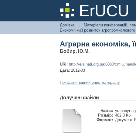
Аграрна економіка, її
ErUCU
Домівка
→
Матеріали конференцій, сем
Економічний розвиток агропромислового 
Аграрна економіка, її
Бобир, Ю.М.
URI:
http://ela.nati.org.ua:8080/xmlui/han
Дата:
2012-03
Показати повний опис матеріалу
Долучені файли
Назва:
yu.bobyr agr
Розмір:
482.3 Кб
Формат:
Документ 