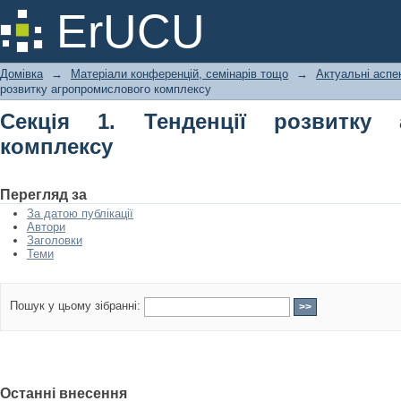
Секція 1. Тенденції розвитку агроп
ErUCU
Домівка
→
Матеріали конференцій, семінарів тощо
→
Актуальні аспе
розвитку агропромислового комплексу
Секція 1. Тенденції розвитку 
комплексу
Перегляд за
За датою публікації
Автори
Заголовки
Теми
Пошук у цьому зібранні:
Останні внесення