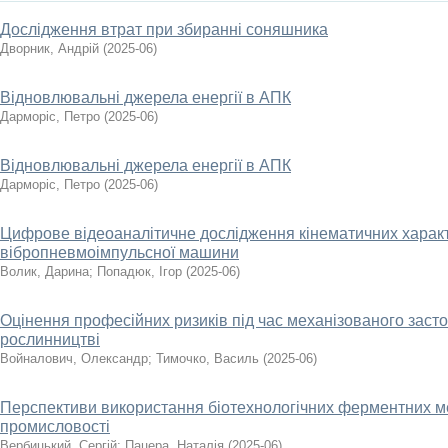
Дослідження втрат при збиранні соняшника
Дворник, Андрій
(
2025-06
)
Відновлювальні джерела енергії в АПК
Дарморіс, Петро
(
2025-06
)
Відновлювальні джерела енергії в АПК
Дарморіс, Петро
(
2025-06
)
Цифрове відеоаналітичне дослідження кінематичних харак
вібропневмоімпульсної машини
Волик, Дарина
;
Попадюк, Ігор
(
2025-06
)
Оцінення професійних ризиків під час механізованого заст
рослинництві
Войналович, Олександр
;
Тимочко, Василь
(
2025-06
)
Перспективи використання біотехнологічних ферментних ме
промисловості
Вербицький, Сергій
;
Пацера, Наталія
(
2025-06
)