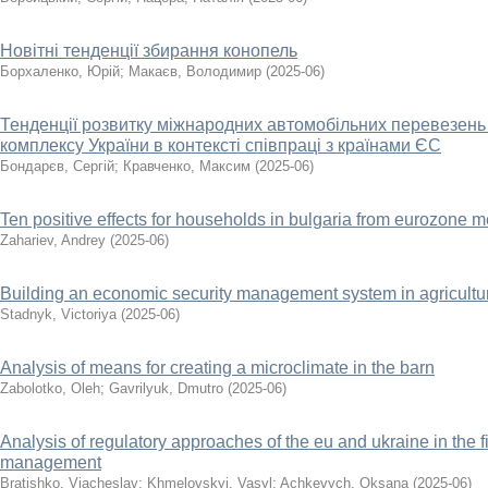
Новітні тенденції збирання конопель
Борхаленко, Юрій
;
Макаєв, Володимир
(
2025-06
)
Тенденції розвитку міжнародних автомобільних перевезен
комплексу України в контексті співпраці з країнами ЄС
Бондарєв, Сергій
;
Кравченко, Максим
(
2025-06
)
Ten positive effects for households in bulgaria from eurozone
Zahariev, Andrey
(
2025-06
)
Building an economic security management system in agricultur
Stadnyk, Victoriya
(
2025-06
)
Analysis of means for creating a microclimate in the barn
Zabolotko, Oleh
;
Gavrilyuk, Dmutro
(
2025-06
)
Analysis of regulatory approaches of the eu and ukraine in the f
management
Bratishko, Viacheslav
;
Khmelovskyi, Vasyl
;
Achkevych, Oksana
(
2025-06
)