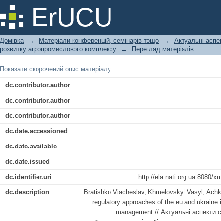
Analysis of regulatory approaches of 
ErUCU
waste management
Домівка
→
Матеріали конференцій, семінарів тощо
→
Актуальні аспе
розвитку агропромислового комплексу
→
Перегляд матеріалів
Показати скорочений опис матеріалу
dc.contributor.author
dc.contributor.author
dc.contributor.author
dc.date.accessioned
dc.date.available
dc.date.issued
dc.identifier.uri
http://ela.nati.org.ua:8080/
dc.description
Bratishko Viacheslav, Khmelovskyi Vasyl, Ach
regulatory approaches of the eu and ukraine i
management // Актуальні аспекти 