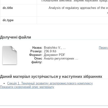
глобальних викликів: збірник наукових праць.
dc.title
Analysis of regulatory approaches of the eu
dc.type
Долучені файли
Назва:
Bratishko V., ...
Перег
Розмір:
236.9 Кб
Формат:
Документ PDF
Опис
Аналіз регуляторних ...
файлу:
Даний матеріал зустрічається у наступних зібраннях
Секція 1. Тенденції розвитку агропромислового комплексу
Показати скорочений опис матеріалу