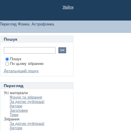
Увійти
Перегляд Фізика. Астрофізика.
Пошук
Пошук
По цьому зібранню
Детальніший пошук
Перегляд
Усі матеріали
Фонди та зібрання
За датою публікації
Автори
Заголовки
Теми
Зібрання
За датою публікації
Автори