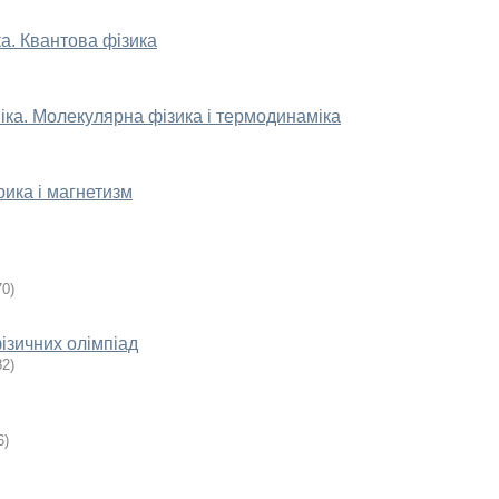
ка. Квантова фізика
ніка. Молекулярна фізика і термодинаміка
рика і магнетизм
70
)
ізичних олімпіад
82
)
6
)