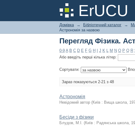
Перегляд Фізика. Ас
ErUCU
Домівка
→
Бібліотечний каталог
→
Ма
Астрономія за назвою
Перегляд Фізика. Ас
0-9
A
B
C
D
E
F
G
H
I
J
K
L
M
N
O
P
Q
R
Або введіть перші кілька літер:
Сортувати:
Впо
Зараз показуються 2-21 з 48
Астрономія
Невідомий автор
(
Київ : Вища школа
,
19
Бесіди з фізики
Блудов, М.І.
(
Київ : Радянська школа
,
1