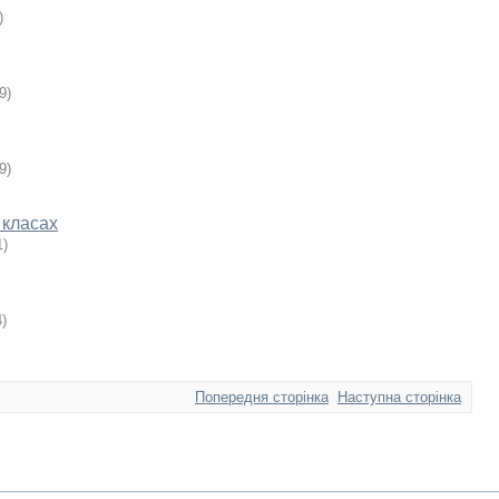
)
9
)
9
)
7 класах
1
)
4
)
Попередня сторінка
Наступна сторінка