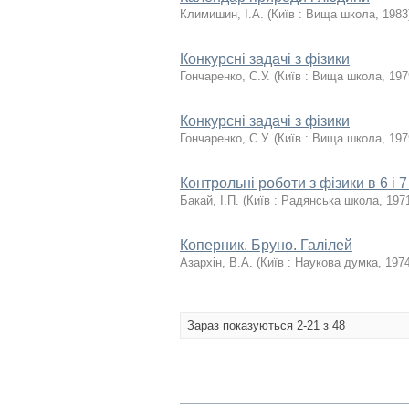
Климишин, І.А.
(
Київ : Вища школа
,
1983
Конкурсні задачі з фізики
Гончаренко, С.У.
(
Київ : Вища школа
,
197
Конкурсні задачі з фізики
Гончаренко, С.У.
(
Київ : Вища школа
,
197
Контрольні роботи з фізики в 6 і 
Бакай, І.П.
(
Київ : Радянська школа
,
197
Коперник. Бруно. Галілей
Азархін, В.А.
(
Київ : Наукова думка
,
197
Зараз показуються 2-21 з 48