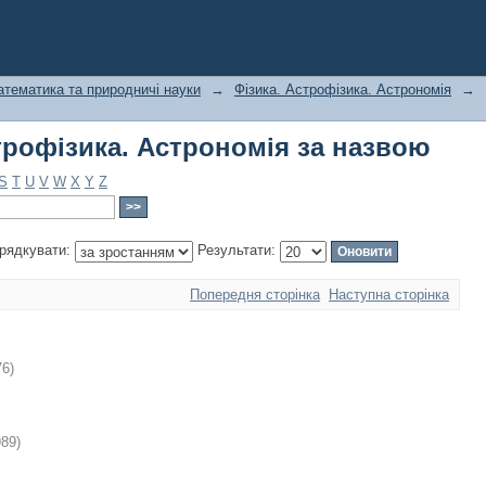
трофізика. Астрономія за назвою
тематика та природничі науки
→
Фізика. Астрофізика. Астрономія
→
трофізика. Астрономія за назвою
S
T
U
V
W
X
Y
Z
рядкувати:
Результати:
Попередня сторінка
Наступна сторінка
76
)
989
)