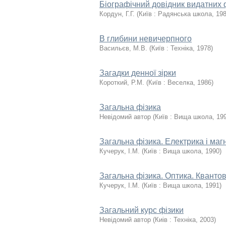
Біографічний довідник видатних 
Кордун, Г.Г.
(
Київ : Радянська школа
,
19
В глибини невичерпного
Васильєв, М.В.
(
Київ : Техніка
,
1978
)
Загадки денної зірки
Короткий, Р.М.
(
Київ : Веселка
,
1986
)
Загальна фізика
Невідомий автор
(
Київ : Вища школа
,
19
Загальна фізика. Електрика і маг
Кучерук, І.М.
(
Київ : Вища школа
,
1990
)
Загальна фізика. Оптика. Кванто
Кучерук, І.М.
(
Київ : Вища школа
,
1991
)
Загальний курс фізики
Невідомий автор
(
Киiв : Техніка
,
2003
)