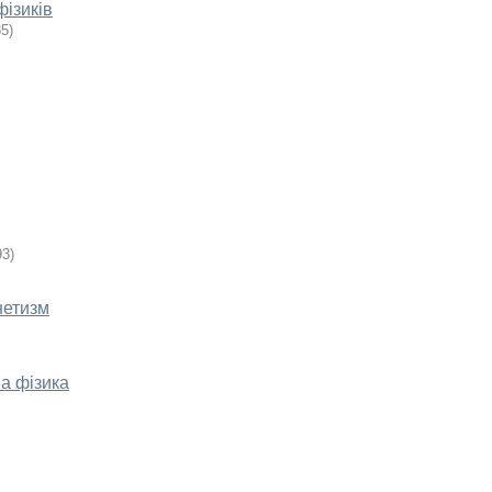
фізиків
85
)
93
)
нетизм
ва фізика