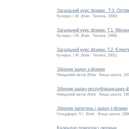
Загальний курс фізики . Т.3. Опти
Кучерук, І.М.
(
Киiв : Техніка
,
1999
)
Загальний курс фізики. Т.1. Меха
Кучерук, І.М.
(
Киiв : Техніка
,
1999
)
Загальний курс фізики. Т.2. Елект
Кучерук, І.М.
(
Киiв : Техніка
,
2001
)
Збірник задач з фізики
Невідомий автор
(
Київ : Вища школа
,
19
Збірник задач республіканських ф
Невідомий автор
(
Київ : Вища школа
,
19
Збірник запитань і задач з фізики
Гольдфарб, Н.І.
(
Київ : Вища школа
,
198
Календар природи і людини