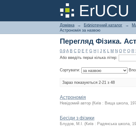
Перегляд Фізика. Ас
ErUCU
Домівка
→
Бібліотечний каталог
→
Ма
Астрономія за назвою
Перегляд Фізика. Ас
0-9
A
B
C
D
E
F
G
H
I
J
K
L
M
N
O
P
Q
R
Або введіть перші кілька літер:
Сортувати:
Впо
Зараз показуються 2-21 з 48
Астрономія
Невідомий автор
(
Київ : Вища школа
,
19
Бесіди з фізики
Блудов, М.І.
(
Київ : Радянська школа
,
1