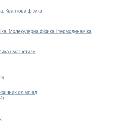
ка. Квантова фізика
ніка. Молекулярна фізика і термодинаміка
рика і магнетизм
70
)
ізичних олімпіад
82
)
6
)