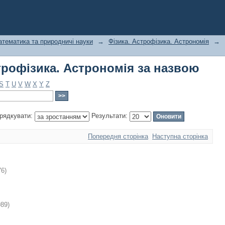
трофізика. Астрономія за назвою
тематика та природничі науки
→
Фізика. Астрофізика. Астрономія
→
трофізика. Астрономія за назвою
S
T
U
V
W
X
Y
Z
рядкувати:
Результати:
Попередня сторінка
Наступна сторінка
76
)
989
)