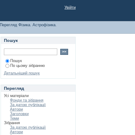
Увійти
Перегляд Фізика. Астрофізика.
Пошук
Пошук
По цьому зібранню
Детальніший пошук
Перегляд
Усі матеріали
Фонди та зібрання
За датою публікації
Автори
Заголовки
Теми
Зібрання
За датою публікації
Автори