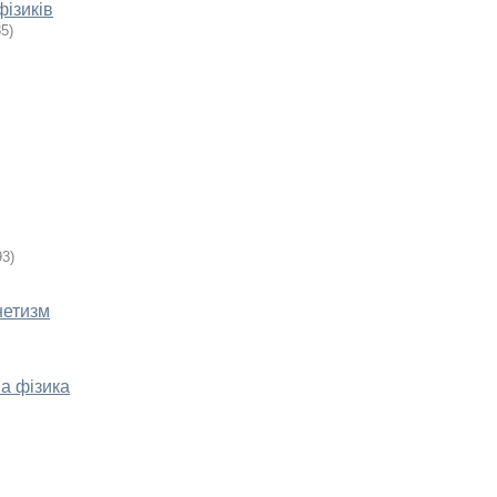
фізиків
85
)
93
)
нетизм
ва фізика