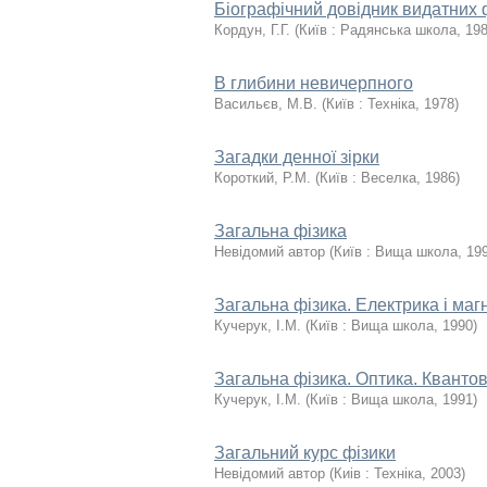
Біографічний довідник видатних 
Кордун, Г.Г.
(
Київ : Радянська школа
,
19
В глибини невичерпного
Васильєв, М.В.
(
Київ : Техніка
,
1978
)
Загадки денної зірки
Короткий, Р.М.
(
Київ : Веселка
,
1986
)
Загальна фізика
Невідомий автор
(
Київ : Вища школа
,
19
Загальна фізика. Електрика і маг
Кучерук, І.М.
(
Київ : Вища школа
,
1990
)
Загальна фізика. Оптика. Кванто
Кучерук, І.М.
(
Київ : Вища школа
,
1991
)
Загальний курс фізики
Невідомий автор
(
Киiв : Техніка
,
2003
)