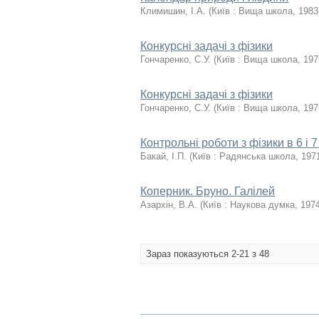
Климишин, І.А.
(
Київ : Вища школа
,
1983
Конкурсні задачі з фізики
Гончаренко, С.У.
(
Київ : Вища школа
,
197
Конкурсні задачі з фізики
Гончаренко, С.У.
(
Київ : Вища школа
,
197
Контрольні роботи з фізики в 6 і 
Бакай, І.П.
(
Київ : Радянська школа
,
197
Коперник. Бруно. Галілей
Азархін, В.А.
(
Київ : Наукова думка
,
197
Зараз показуються 2-21 з 48