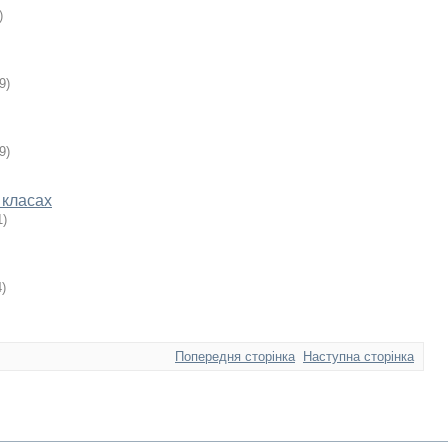
)
9
)
9
)
7 класах
1
)
4
)
Попередня сторінка
Наступна сторінка