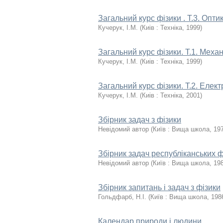
Загальний курс фізики . Т.3. Опти
Кучерук, І.М.
(
Киiв : Техніка
,
1999
)
Загальний курс фізики. Т.1. Меха
Кучерук, І.М.
(
Киiв : Техніка
,
1999
)
Загальний курс фізики. Т.2. Елект
Кучерук, І.М.
(
Киiв : Техніка
,
2001
)
Збірник задач з фізики
Невідомий автор
(
Київ : Вища школа
,
19
Збірник задач республіканських ф
Невідомий автор
(
Київ : Вища школа
,
19
Збірник запитань і задач з фізики
Гольдфарб, Н.І.
(
Київ : Вища школа
,
198
Календар природи і людини