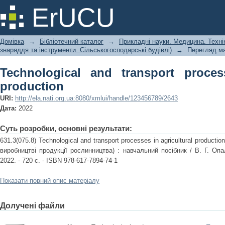
Technological and transport processes 
ErUCU
Домівка
→
Бібліотечний каталог
→
Прикладні науки. Медицина. Техні
знаряддя та інструменти. Сільськогосподарські будівлі)
→
Перегляд ма
Technological and transport process
production
URI:
http://ela.nati.org.ua:8080/xmlui/handle/123456789/2643
Дата:
2022
Суть розробки, основні результати:
631.3(075.8) Technological and transport processes in agricultural product
виробництві продукції рослинництва) : навчальний посібник / В. Г. Опа
2022. - 720 с. - ISBN 978-617-7894-74-1
Показати повний опис матеріалу
Долучені файли