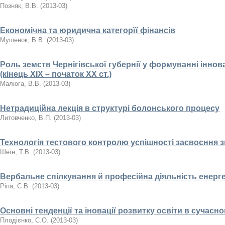
Позняк, В.В.
(
2013-03
)
Економічна та юридична категорїї фінансів
Мушенок, В.В.
(
2013-03
)
Роль земств Чернігівської губернії у формуваннi iннов
(кінець ХІХ – початок ХХ ст.)
Малюга, В.В.
(
2013-03
)
Нетрадиційна лекція в структурі болонського процесу
Литовченко, В.П.
(
2013-03
)
Технологія тестового контролю успішності засвоєння з
Шеїн, Т.В.
(
2013-03
)
Вербальне спілкування й професійна діяльність енерге
Ріпа, С.В.
(
2013-03
)
Основні тенденції та іновації розвитку освіти в сучасно
Плодієнко, С.О.
(
2013-03
)