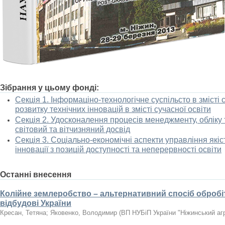
Зібрання у цьому фонді:
Секція 1. Інформаціно-технологічне суспільсто в змісті с
розвитку технічних інновацій в змісті сучасної освіти
Секція 2. Удосконалення процесів менеджменту, обліку 
світовий та вітчизняний досвід
Секція 3. Соціально-економічні аспекти управління якіст
інновації з позицій доступності та неперервності освіти
Останні внесення
Колійне землеробство – альтернативний спосіб обробіт
відбудові України
Кресан, Тетяна
;
Яковенко, Володимир
(
ВП НУБіП України "Ніжинський агр