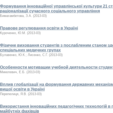
Формування інноваційної управлінської культури 21 ст
раціоналізації сучасного соціального управління
Бимагамбетова, З.А.
(
2013-03
)
Правове регулювання освіти в Україні
Куроченко, Ю.М.
(
2013-03
)
Фізичне виховання студентів з послабленим станом здо
спеціальних медичних групах
Булавенко, Ю.К.
;
Лисенко, С.Г.
(
2013-03
)
Особенности мотивации учебной деятельности студен
Микелевич, Е.Б.
(
2013-03
)
Вплив глобалізації на формування державних механізм
вищої освіти в Україні
Перепелиця, Я.В.
(
2013-03
)
Використання інноваційних педагогічних технологій в 
майбутніх фахівців