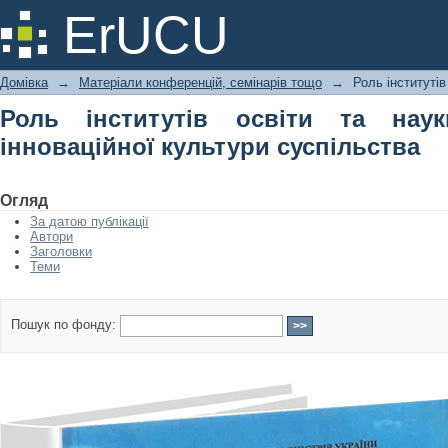
Роль інститутів освіти та науки
ErUCU
суспільства
Домівка
→
Матеріали конференцій, семінарів тощо
→
Роль інститутів
Роль інститутів освіти та нау
інноваційної культури суспільства
Огляд
За датою публікації
Автори
Заголовки
Теми
Пошук по фонду: