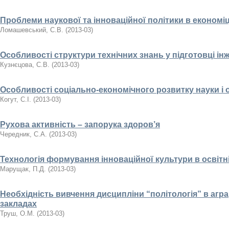
Проблеми наукової та інноваційної політики в економіц
Ломашевський, С.В.
(
2013-03
)
Особливості структури технічних знань у підготовці ін
Кузнєцова, С.В.
(
2013-03
)
Особливості соціально-економічного розвитку науки і о
Когут, С.І.
(
2013-03
)
Рухова активність – запорука здоров’я
Чередник, С.А.
(
2013-03
)
Технологія формування інноваційної культури в освітн
Марущак, П.Д.
(
2013-03
)
Необхідність вивчення дисципліни “політологія” в аг
закладах
Труш, О.М.
(
2013-03
)