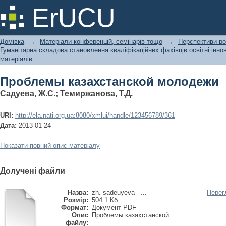
Проблемы казахстанской молодежи
ErUCU
Домівка
→
Матеріали конференцій, семінарів тощо
→
Перспективи ро
Гуманітарна складова становлення кваліфікаційних фахівців освітні інн
матеріалів
Проблемы казахстанской молодежи
Садуева, Ж.С.
;
Темиржанова, Т.Д.
URI:
http://ela.nati.org.ua:8080/xmlui/handle/123456789/361
Дата:
2013-01-24
Показати повний опис матеріалу
Долучені файли
Назва:
zh. sadeuyeva - ...
Перег
Розмір:
504.1 Кб
Формат:
Документ PDF
Опис
Проблемы казахстанской ...
файлу: