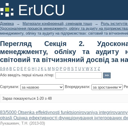
Перегляд Секція 2. Удосконалення п
ErUCU
підприємствах: світовий та вітчизн
Домівка
→
Матеріали конференцій, семінарів тощо
→
Роль інститутів
Удосконалення процесів менеджменту, обліку та аудиту на підприємствах
менеджменту, обліку та аудиту на підприємствах: світовий та вітчизняни
Перегляд Секція 2. Удоскона
менеджменту, обліку та аудиту н
світовий та вітчизняний досвід за н
0-9
A
B
C
D
E
F
G
H
I
J
K
L
M
N
O
P
Q
R
S
T
U
V
W
X
Y
Z
Або введіть перші кілька літер:
Сортувати:
Впорядкувати:
Ре
Зараз показуються 1-20 з 48
83/5000 Otsenka effektivnosti funktsionirovaniya integrirovan
otrasli Оцінка ефективності функціонування інтегрованих ф
Лукашевич, Т.Н.
(
2013-03
)