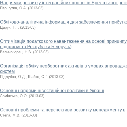
Напрямки розвитку інтеграційних процесів Брестського рег
Паршутич, О.А.
(
2013-03
)
Обліково-аналітична інформація для забезпечення прибутк
Царук, Н.Г.
(
2013-03
)
Оптимізація податкового навантаження на основі принципу 
підприємств Республіки Білорусь)
Великоборец, Н.В.
(
2013-03
)
Організація обліку необоротних активів в умовах впровад
систем
Підлубна, О.Д.
;
Шайко, О.Г.
(
2013-03
)
Основні напрями інвестиційної політики в Україні
Ломінська, О.О.
(
2013-03
)
Основні проблеми та перспективи розвитку менеджменту в 
Степа, М.В.
(
2013-03
)