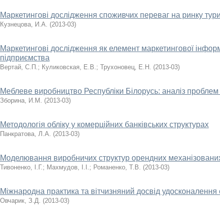
Маркетингові дослідження споживчих переваг на ринку тури
Кузнецова, И.А.
(
2013-03
)
Маркетингові дослідження як елемент маркетингової інфор
підприємства
Вертай, С.П.
;
Куликовская, Е.В.
;
Трухоновец, Е.Н.
(
2013-03
)
Меблеве виробництво Республіки Білорусь: аналіз проблем 
Зборина, И.М.
(
2013-03
)
Методологія обліку у комерційних банківських структурах
Панкратова, Л.А.
(
2013-03
)
Моделювання виробничих структур орендних механізованих
Тивоненко, І.Г.
;
Махмудов, І.І.
;
Романенко, Т.В.
(
2013-03
)
Міжнародна практика та вітчизняний досвід удосконалення 
Овчарик, З.Д.
(
2013-03
)