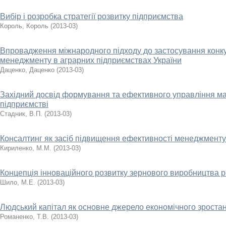
Вибір і розробка стратегії розвитку підприємства
Король, Король
(
2013-03
)
Впровадження міжнародного підходу до застосування кон
менеджменту в аграрних підприємствах України
Даценко, Даценко
(
2013-03
)
Західний досвід формування та ефективного управління ма
підприємстві
Стадник, В.П.
(
2013-03
)
Консалтинг як засіб підвищення ефективності менеджменту
Кириленко, М.М.
(
2013-03
)
Концепція інноваційного розвитку зернового виробництва р
Шило, М.Е.
(
2013-03
)
Людський капітал як основне джерело економічного зроста
Романенко, Т.В.
(
2013-03
)