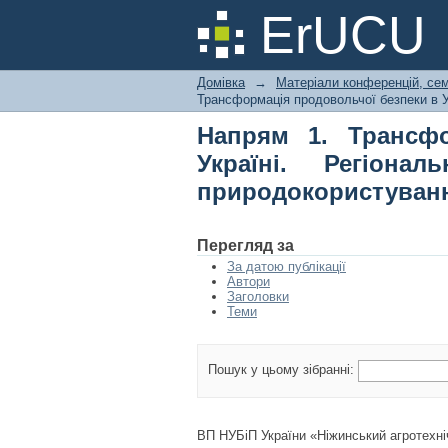
Напрям 1. Трансфо
ErUCU
економіка і збалан
Домівка
→
Матеріали конференцій, сем
Трансформація продовольчої безпеки в У
Напрям 1. Трансфо
Україні. Регіона
природокористуван
Перегляд за
За датою публікації
Автори
Заголовки
Теми
Пошук у цьому зібранні:
ВП НУБіП України «Ніжинський агротехніч