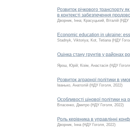
Розвиток річкового транспорту я
в контексті забезпечення продов
Дворник, Інна
;
Красуцький, Віталій
(
НДУ 
Economic education in ukraine: ess
Stadnyk, Viktoriya
;
Kot, Tetiana
(
НДУ Гого
Оцінка стану грунтів у районах р
Ярош, Юрій
;
Кізім, Анастасія
(
НДУ Гогол
Розвиток аграрної політики в умо
Іванько, Анатолій
(
НДУ Гоголя
,
2022
)
Особливості цінової політики на 
Власенко, Дмитро
(
НДУ Гоголя
,
2022
)
Роль керівника в управлінні кон
Дворник, Інна
(
НДУ Гоголя
,
2022
)