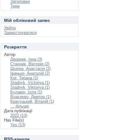
Заголовки
Теми
Мій обліковий запис
Увійти
Зареєструватися
Розкриття
Автор
Дворник, Інна (3)
Стадник, Вікторія (2)
Щукіна, Анастасія (2)
Іванько, Анатолій (2)
Kot, Tetiana (1)
Stadnyk, Victoriya (1)
Stadnyk, Viktoriya (1)
Булавін, Ілля (1)
Власенко, Дмитро (1)
Красуцький, Віталій (1)
… більше
Дата публікації
2022 (13)
Has File(s)
Yes (13)
RSS-канали