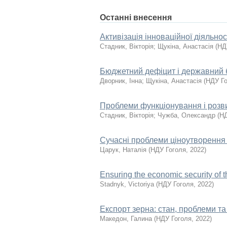
Останні внесення
Активізація інноваційної діяльно
Стадник, Вікторія
;
Щукіна, Анастасія
(
НД
Бюджетний дефіцит і державний 
Дворник, Інна
;
Щукіна, Анастасія
(
НДУ Го
Проблеми функціонування і розви
Стадник, Вікторія
;
Чужба, Олександр
(
НД
Сучасні проблеми ціноутворення 
Царук, Наталія
(
НДУ Гоголя
,
2022
)
Ensuring the economic security of the
Stadnyk, Victoriya
(
НДУ Гоголя
,
2022
)
Експорт зерна: стан, проблеми т
Македон, Галина
(
НДУ Гоголя
,
2022
)