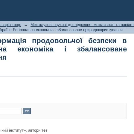
рмація продовольчої безпеки в Ук
соване природокористування
інарів тощо
→
Міжгалузеві наукові дослідження: можливості та варіа
країні. Регіональна економіка і збалансоване природокористування
рмація продовольчої безпеки в
льна економіка і збалансоване
ня
ний інститут», автори тез