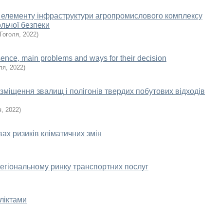
к елементу інфраструктури агропромислового комплексу
ольчої безпеки
Гоголя
,
2022
)
ence, main problems and ways for their decision
ля
,
2022
)
озміщення звалищ і полігонів твердих побутових відходів
я
,
2022
)
вах ризиків кліматичних змін
регіональному ринку транспортних послуг
фліктами