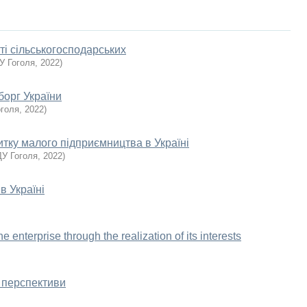
сті сільськогосподарських
У Гоголя
,
2022
)
борг України
голя
,
2022
)
тку малого підприємництва в Україні
У Гоголя
,
2022
)
в Україні
 enterprise through the realization of its interests
а перспективи