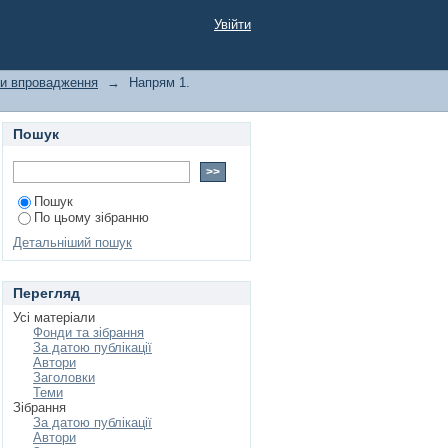
раїні. Регіональна
Увійти
нти впровадження
→
Напрям 1.
Пошук
Пошук
По цьому зібранню
Детальніший пошук
Перегляд
Усі матеріали
Фонди та зібрання
За датою публікації
Автори
Заголовки
Теми
Зібрання
За датою публікації
Автори